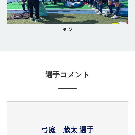
選手コメント
弓庭 蔵太 選手