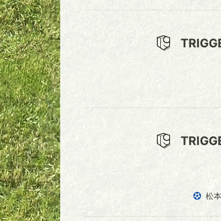
TRIGG
TRIGG
松