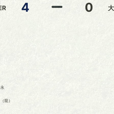
4
0
ER
山
上
上
山
山
子永
（龍）
山