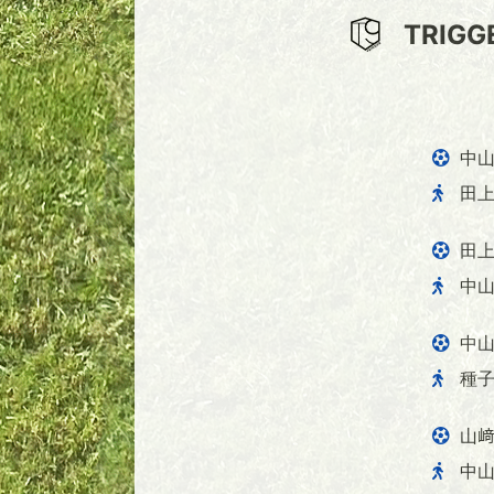
TRIGG
中
田
田
中
中
種
山﨑
中