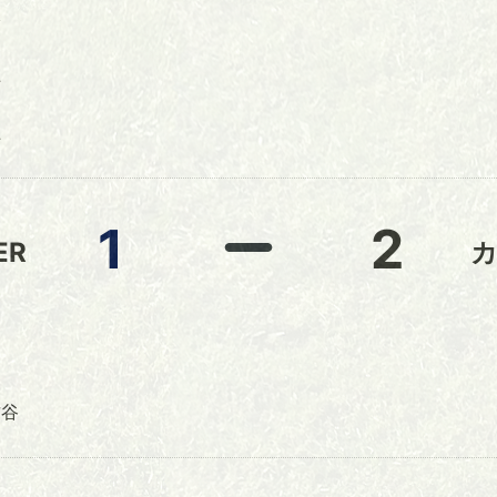
本
上
上
1
2
ER
山
古谷