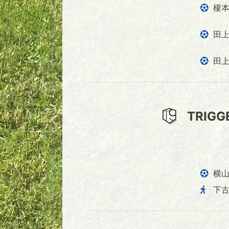
榎
田
田
TRIGG
横
下