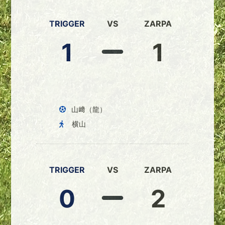
TRIGGER
VS
ZARPA
1
1
山﨑（龍）
横山
TRIGGER
VS
ZARPA
0
2