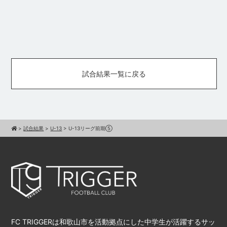
試合結果一覧に戻る
>
試合結果
>
U-13
>
U-13リーグ前期⑤
FC TRIGGERは和歌山市を活動拠点にした中学生が活躍するサッ