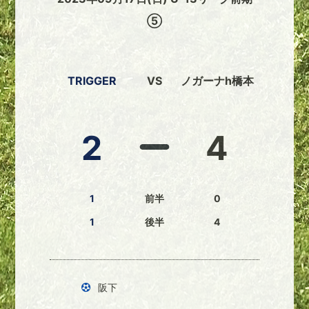
⑤
TRIGGER
VS
ノガーナh橋本
2
4
1
前半
0
1
後半
4
阪下