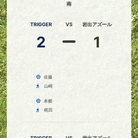
南
TRIGGER
VS
岩出アズール
2
1
佐藤
山崎
本郷
梶田