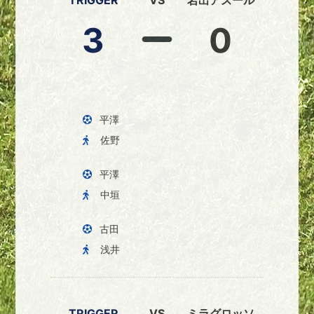
TRIGGER
VS
岩出アズール
3
0
平澤
佐野
平澤
中垣
古田
浅井
TRIGGER
VS
ミラグロッソ