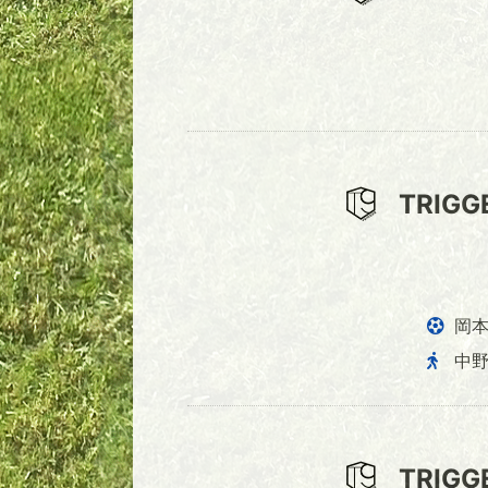
TRIGG
岡
中
TRIGG