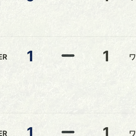
1
1
ER
ワ
本
野
1
1
ER
ワ