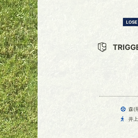
LOSE
TRIGG
森(
井