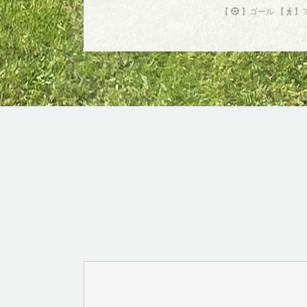
【
】ゴール 【
】