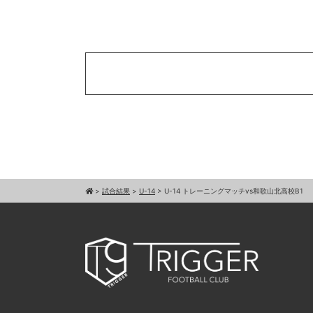
>
試合結果
>
U-14
>
U-14 トレーニングマッチvs和歌山北高校B1