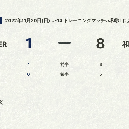
2022年11月20日(日) U-14 トレーニングマッチvs和歌山
1
8
ER
和
1
前半
3
0
後半
5
飛)
上