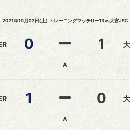
2021年10月02日(土) トレーニングマッチUー13vs大宮JSC
0
1
ER
大
A
1
0
ER
大
A