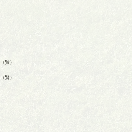
野
藤
位
野
（賢）
（賢）
位
位
村
村