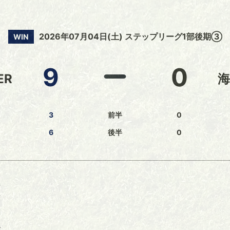
2026年07月04日(土) ステップリーグ1部後期③
WIN
9
0
ER
海
3
前半
0
6
後半
0
位
藤
縣