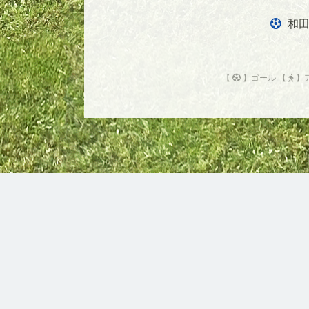
和田
【
】ゴール 【
】