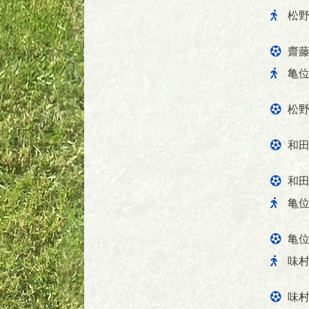
松
齋
亀
松
和田
和田
亀
亀
味
味