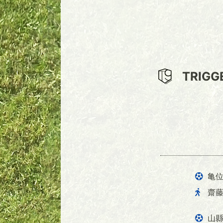
TRIGG
亀
齋
山