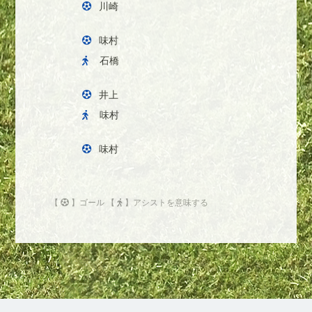
川崎
味村
石橋
井上
味村
味村
【
】ゴール 【
】アシストを意味する