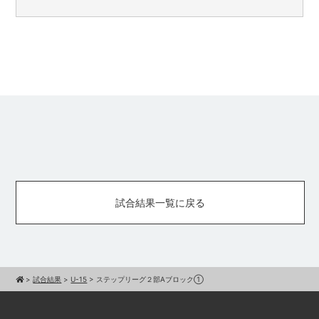
試合結果一覧に戻る
>
試合結果
>
U-15
>
ステップリーグ２部Aブロック①