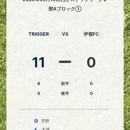
部Aブロック①
TRIGGER
VS
伊都FC
11
0
6
前半
0
5
後半
0
芳野
大浦