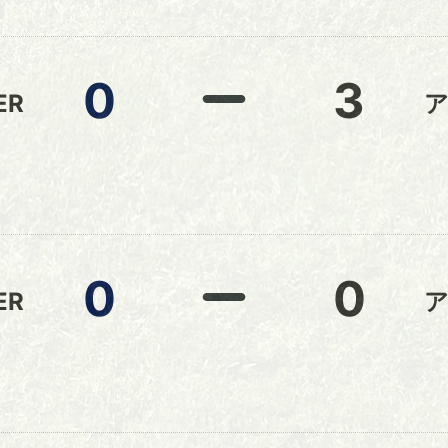
0
3
ER
0
0
ER