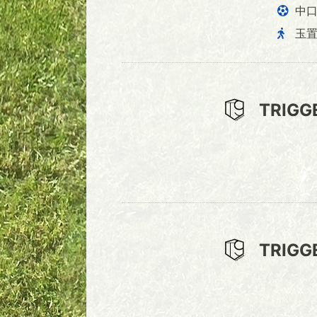
中
玉
TRIGG
TRIGG