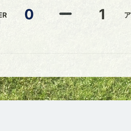
0
1
ER