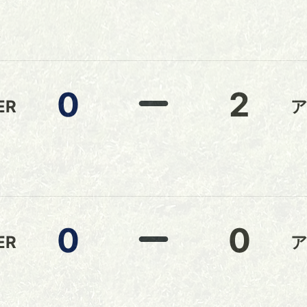
口
置
0
2
ER
0
0
ER