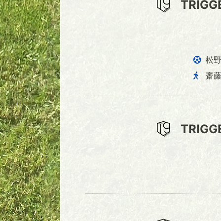
TRIGG
松
齋
TRIGG