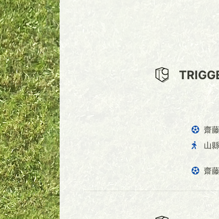
TRIGG
齋
山
齋