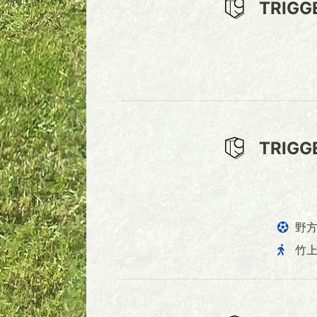
TRIGG
TRIGG
野
竹