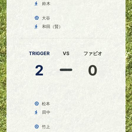
鈴木
大谷
和田（賢）
TRIGGER
VS
ファビオ
2
0
松本
田中
竹上