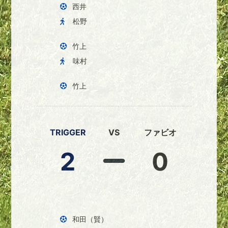
西井
松野
竹上
味村
竹上
TRIGGER
VS
ファビオ
2
0
和田（賢）