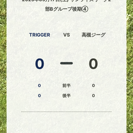
部Bグループ後期④
TRIGGER
VS
高槻ジーグ
0
0
0
前半
0
0
後半
0