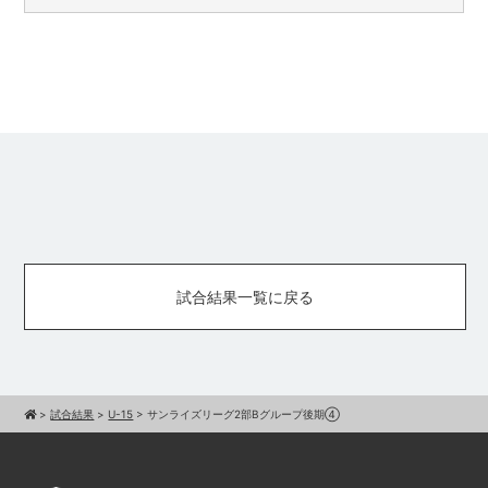
試合結果一覧に戻る
>
試合結果
>
U-15
>
サンライズリーグ2部Bグループ後期④